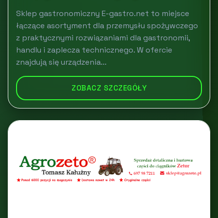
Sklep gastronomiczny E-gastro.net to miejsce
łączące asortyment dla przemysłu spożywczego
z praktycznymi rozwiązaniami dla gastronomii,
handlu i zaplecza technicznego. W ofercie
znajdują się urządzenia...
ZOBACZ SZCZEGÓŁY