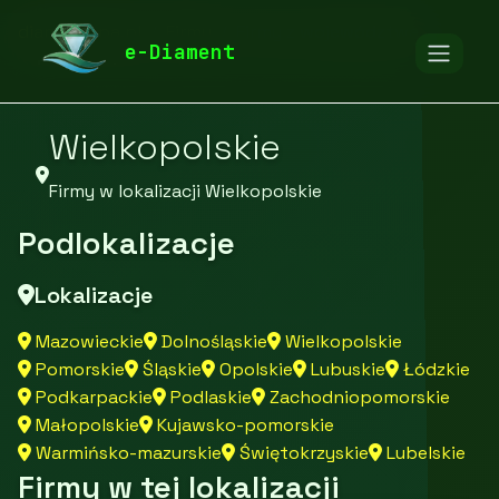
diamentspa.pl
Firmy
Firmy z województwa
e-Diament
Wielkopolskie
Firmy w lokalizacji Wielkopolskie
Podlokalizacje
Lokalizacje
Mazowieckie
Dolnośląskie
Wielkopolskie
Pomorskie
Śląskie
Opolskie
Lubuskie
Łódzkie
Podkarpackie
Podlaskie
Zachodniopomorskie
Małopolskie
Kujawsko-pomorskie
Warmińsko-mazurskie
Świętokrzyskie
Lubelskie
Firmy w tej lokalizacji