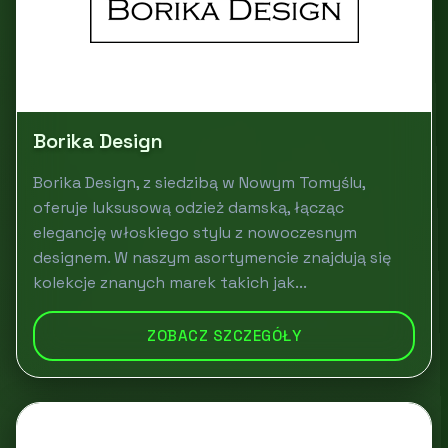
Borika Design
Borika Design, z siedzibą w Nowym Tomyślu,
oferuje luksusową odzież damską, łącząc
elegancję włoskiego stylu z nowoczesnym
designem. W naszym asortymencie znajdują się
kolekcje znanych marek takich jak...
ZOBACZ SZCZEGÓŁY