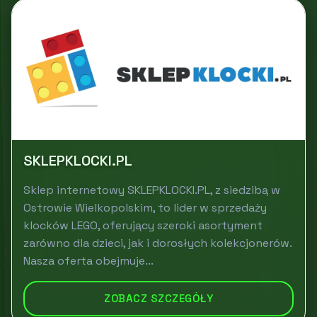
SKLEPKLOCKI.PL
Sklep internetowy SKLEPKLOCKI.PL, z siedzibą w
Ostrowie Wielkopolskim, to lider w sprzedaży
klocków LEGO, oferujący szeroki asortyment
zarówno dla dzieci, jak i dorosłych kolekcjonerów.
Nasza oferta obejmuje...
ZOBACZ SZCZEGÓŁY