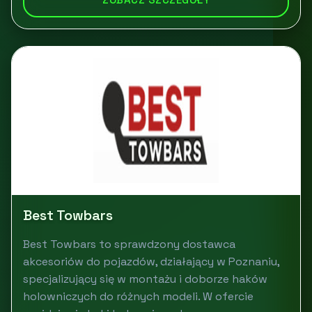
Best Towbars
Best Towbars to sprawdzony dostawca
akcesoriów do pojazdów, działający w Poznaniu,
specjalizujący się w montażu i doborze haków
holowniczych do różnych modeli. W ofercie