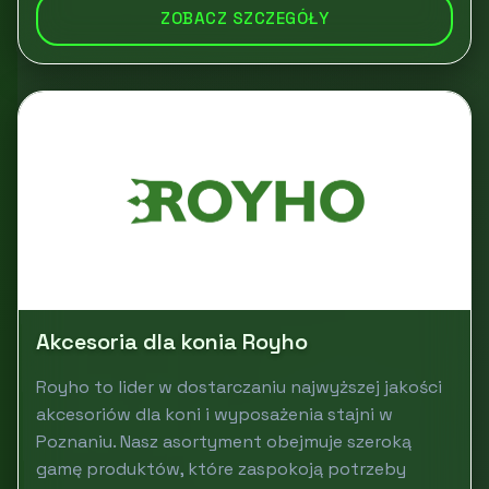
ZOBACZ SZCZEGÓŁY
Akcesoria dla konia Royho
Royho to lider w dostarczaniu najwyższej jakości
akcesoriów dla koni i wyposażenia stajni w
Poznaniu. Nasz asortyment obejmuje szeroką
gamę produktów, które zaspokoją potrzeby