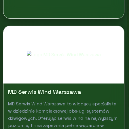
MD Serwis Wind Warszawa
MD Serwis Wind Warszawa to wiodący specjalista
w dziedzinie kompleksowej obsługi systemów
dźwigowych. Oferując serwis wind na najwyższym
poziomie, firma zapewnia pełne wsparcie w