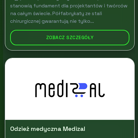
stanowią fundament dla projektantów i twórców
na całym świecie. Półfabrykaty ze stali
chirurgicznej gwarantują nie tylko...
ZOBACZ SZCZEGÓŁY
Odzież medyczna Medizal