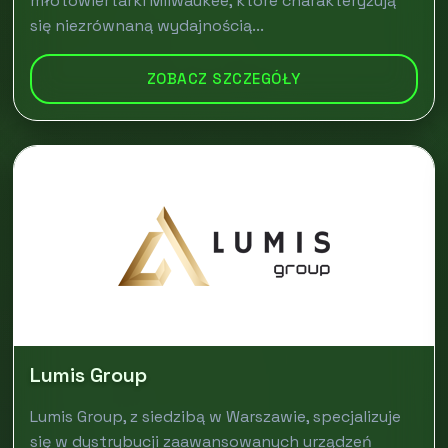
młotowiertarki Milwaukee, które charakteryzują
się niezrównaną wydajnością...
ZOBACZ SZCZEGÓŁY
Lumis Group
Lumis Group, z siedzibą w Warszawie, specjalizuje
się w dystrybucji zaawansowanych urządzeń