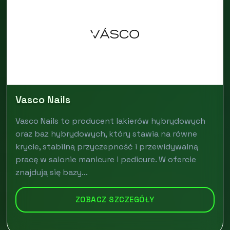
Vasco Nails
Vasco Nails to producent lakierów hybrydowych
oraz baz hybrydowych, który stawia na równe
krycie, stabilną przyczepność i przewidywalną
pracę w salonie manicure i pedicure. W ofercie
znajdują się bazy...
ZOBACZ SZCZEGÓŁY