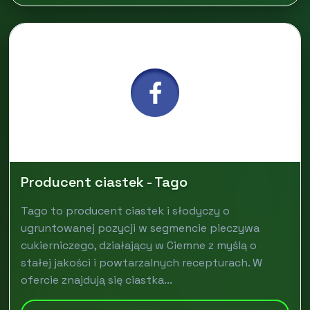
Producent ciastek - Tago
Tago to producent ciastek i słodyczy o
ugruntowanej pozycji w segmencie pieczywa
cukierniczego, działający w Ciemne z myślą o
stałej jakości i powtarzalnych recepturach. W
ofercie znajdują się ciastka...