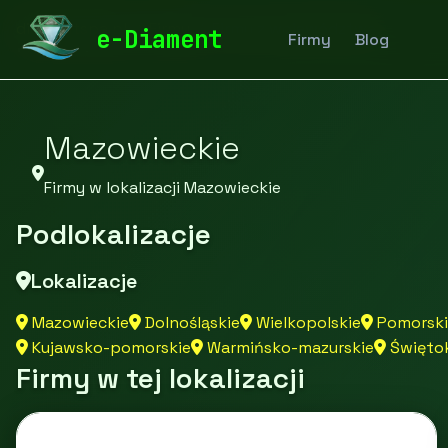
diamentspa.pl
Firmy
Firmy z województwa
e-Diament
Firmy
Blog
Mazowieckie
Firmy w lokalizacji Mazowieckie
Podlokalizacje
Lokalizacje
Mazowieckie
Dolnośląskie
Wielkopolskie
Pomorski
Kujawsko-pomorskie
Warmińsko-mazurskie
Świętok
Firmy w tej lokalizacji