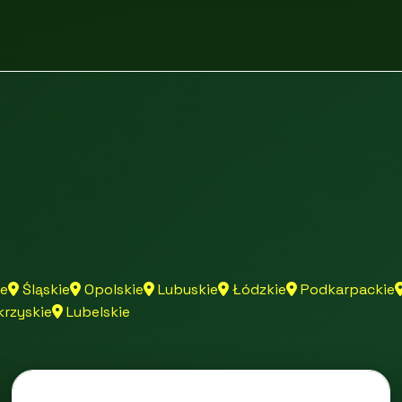
e
Śląskie
Opolskie
Lubuskie
Łódzkie
Podkarpackie
rzyskie
Lubelskie