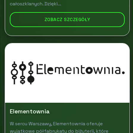
całoszklanych. Dzięki...
ZOBACZ SZCZEGÓŁY
Elementownia
W sercu Warszawy, Elementownia oferuje
wyjątkowe półfabrykaty do biżuterii, które