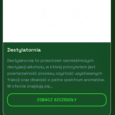
Destylatornia
Destylatornia to przestrzeń rzemieślniczych
destylacji alkoholu, w której priorytetem jest
powtarzalność procesu, czystość uzyskiwanych
frakcji oraz dbałość o pełne spektrum aromatów.
W ofercie znajdują się...
ZOBACZ SZCZEGÓŁY