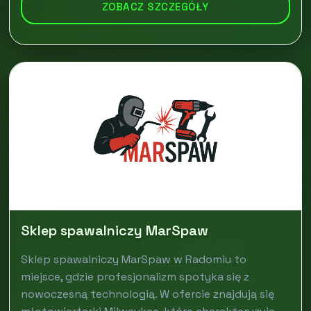
ZOBACZ SZCZEGÓŁY
Sklep spawalniczy MarSpaw
Sklep spawalniczy MarSpaw w Radomiu to
miejsce, gdzie profesjonalizm spotyka się z
nowoczesną technologią. W ofercie znajdują się