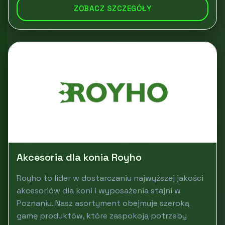
ZOBACZ SZCZEGÓŁY
Akcesoria dla konia Royho
Royho to lider w dostarczaniu najwyższej jakości
akcesoriów dla koni i wyposażenia stajni w
Poznaniu. Nasz asortyment obejmuje szeroką
gamę produktów, które zaspokoją potrzeby