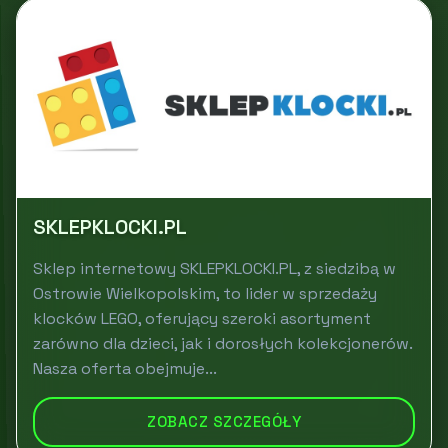
SKLEPKLOCKI.PL
Sklep internetowy SKLEPKLOCKI.PL, z siedzibą w
Ostrowie Wielkopolskim, to lider w sprzedaży
klocków LEGO, oferujący szeroki asortyment
zarówno dla dzieci, jak i dorosłych kolekcjonerów.
Nasza oferta obejmuje...
ZOBACZ SZCZEGÓŁY