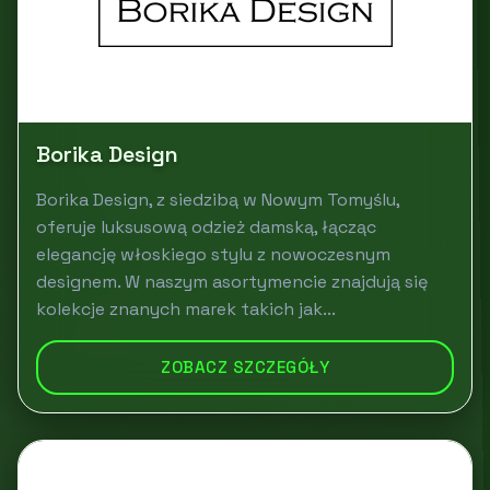
Borika Design
Borika Design, z siedzibą w Nowym Tomyślu,
oferuje luksusową odzież damską, łącząc
elegancję włoskiego stylu z nowoczesnym
designem. W naszym asortymencie znajdują się
kolekcje znanych marek takich jak...
ZOBACZ SZCZEGÓŁY