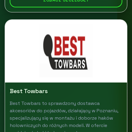
Best Towbars
Best Towbars to sprawdzony dostawca
akcesoriów do pojazdów, działający w Poznaniu,
specjalizujący się w montażu i doborze haków
holowniczych do różnych modeli. W ofercie