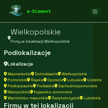
diamentspa.pl
Firmy
Firmy z województwa
e-Diament
Wielkopolskie
Firmy w lokalizacji Wielkopolskie
Podlokalizacje
Lokalizacje
Mazowieckie
Dolnośląskie
Wielkopolskie
Pomorskie
Śląskie
Opolskie
Lubuskie
Łódzkie
Podkarpackie
Podlaskie
Zachodniopomorskie
Małopolskie
Kujawsko-pomorskie
Warmińsko-mazurskie
Świętokrzyskie
Lubelskie
Firmy w tej lokalizacji