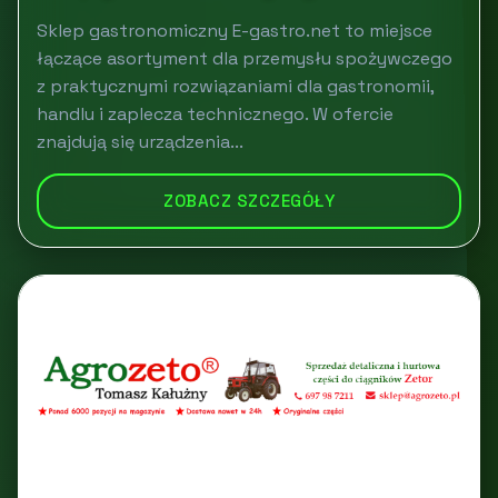
Sklep gastronomiczny E-gastro.net to miejsce
łączące asortyment dla przemysłu spożywczego
z praktycznymi rozwiązaniami dla gastronomii,
handlu i zaplecza technicznego. W ofercie
znajdują się urządzenia...
ZOBACZ SZCZEGÓŁY