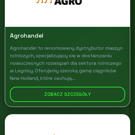
Agrohandel
Agrohandel to renomowany dystrybutor maszyn
rolniczych, specjalizujący się w dostarczaniu
nowoczesnych rozwiązań dla sektora rolniczego
w Legnicy. Oferujemy szeroką gamę ciągników
New Holland, które cechują...
ZOBACZ SZCZEGÓŁY