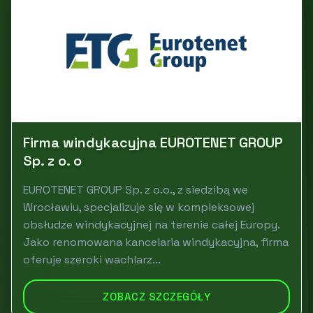
Firma windykacyjna EUROTENET GROUP
Sp. z o. o
EUROTENET GROUP Sp. z o.o., z siedzibą we
Wrocławiu, specjalizuje się w kompleksowej
obsłudze windykacyjnej na terenie całej Europy.
Jako renomowana kancelaria windykacyjna, firma
oferuje szeroki wachlarz...
ZOBACZ SZCZEGÓŁY