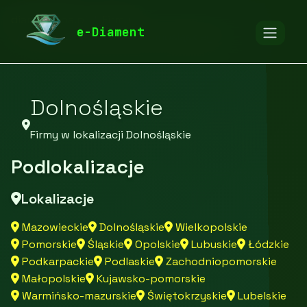
diamentspa.pl
Firmy
e-Diament
Firmy z województwa Dolnośląskiego
Dolnośląskie
Firmy w lokalizacji Dolnośląskie
Podlokalizacje
Lokalizacje
Mazowieckie
Dolnośląskie
Wielkopolskie
Pomorskie
Śląskie
Opolskie
Lubuskie
Łódzkie
Podkarpackie
Podlaskie
Zachodniopomorskie
Małopolskie
Kujawsko-pomorskie
Warmińsko-mazurskie
Świętokrzyskie
Lubelskie