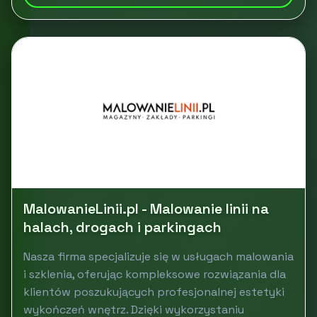
MalowanieLinii.pl - Malowanie linii na
halach, drogach i parkingach
Nasza firma specjalizuje się w usługach malowania
i szklenia, oferując kompleksowe rozwiązania dla
klientów poszukujących profesjonalnej estetyki
wykończeń wnętrz. Dzięki wykorzystaniu