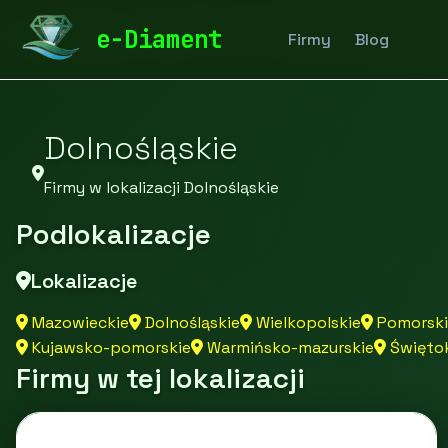
diamentspa.pl
Firmy
Firmy z województwa Dolnoślą
e-Diament
Firmy
Blog
Dolnośląskie
Firmy w lokalizacji Dolnośląskie
Podlokalizacje
Lokalizacje
Mazowieckie
Dolnośląskie
Wielkopolskie
Pomorski
Kujawsko-pomorskie
Warmińsko-mazurskie
Świętok
Firmy w tej lokalizacji