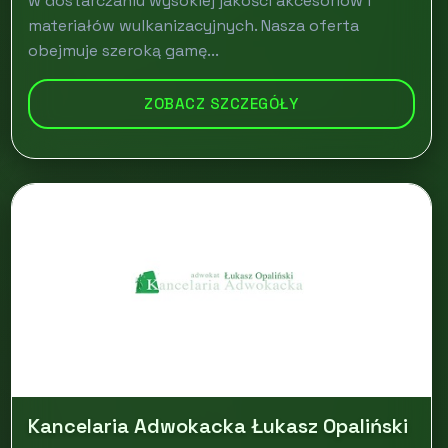
w dostarczaniu wysokiej jakości akcesoriów i
materiałów wulkanizacyjnych. Nasza oferta
obejmuje szeroką gamę...
ZOBACZ SZCZEGÓŁY
Kancelaria Adwokacka Łukasz Opaliński