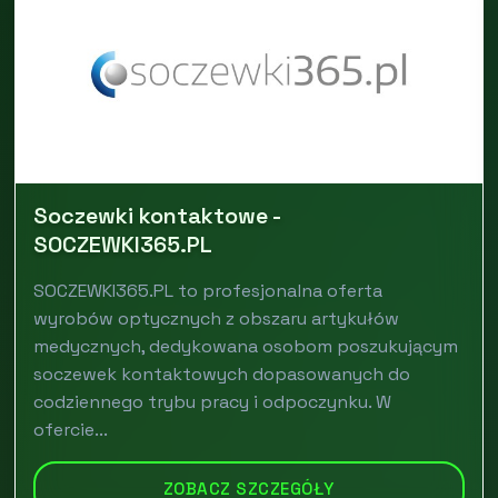
Soczewki kontaktowe -
SOCZEWKI365.PL
SOCZEWKI365.PL to profesjonalna oferta
wyrobów optycznych z obszaru artykułów
medycznych, dedykowana osobom poszukującym
soczewek kontaktowych dopasowanych do
codziennego trybu pracy i odpoczynku. W
ofercie...
ZOBACZ SZCZEGÓŁY