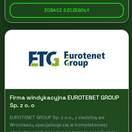
ZOBACZ SZCZEGÓŁY
Firma windykacyjna EUROTENET GROUP
Sp. z o. o
EUROTENET GROUP Sp. z o.o., z siedzibą we
Wrocławiu, specjalizuje się w kompleksowej