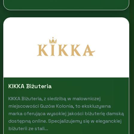
KIKKA Biżuteria
KIKKA Biżuteria, z siedzibą w malowniczej
miejscowości Guzów Kolonia, to ekskluzywna
marka oferująca wysokiej jakości biżuterię damską
dostępną online. Specjalizujemy się w eleganckiej
biżuterii ze stali...