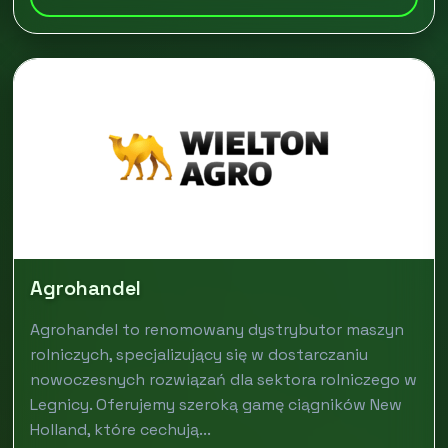
Agrohandel
Agrohandel to renomowany dystrybutor maszyn
rolniczych, specjalizujący się w dostarczaniu
nowoczesnych rozwiązań dla sektora rolniczego w
Legnicy. Oferujemy szeroką gamę ciągników New
Holland, które cechują...