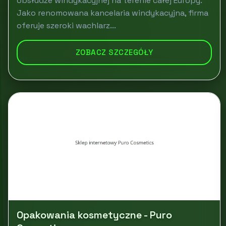
obsłudze windykacyjnej na terenie całej Europy.
Jako renomowana kancelaria windykacyjna, firma
oferuje szeroki wachlarz...
ZOBACZ SZCZEGÓŁY
Opakowania kosmetyczne - Puro