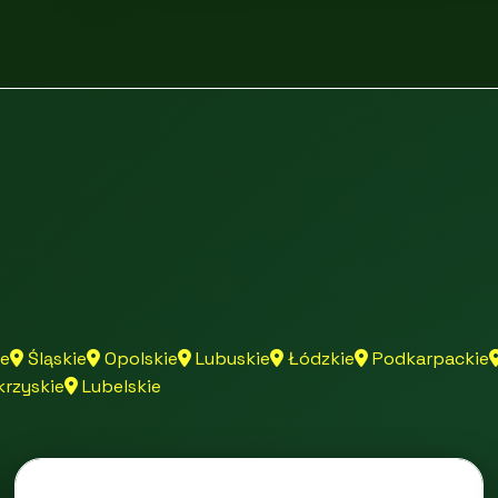
skiego
e
Śląskie
Opolskie
Lubuskie
Łódzkie
Podkarpackie
rzyskie
Lubelskie