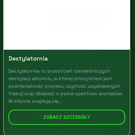
Destylatornia
Destylatornia to przestrzeń rzemieślniczych
destylacji alkoholu, w której priorytetem jest
powtarzalność procesu, czystość uzyskiwanych
frakcji oraz dbałość o pełne spektrum aromatów.
W ofercie znajdują się...
ZOBACZ SZCZEGÓŁY