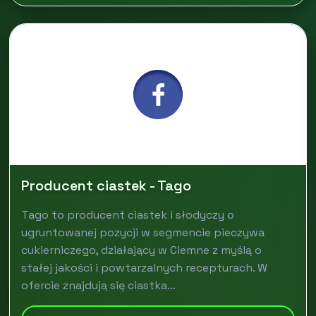
Producent ciastek - Tago
Tago to producent ciastek i słodyczy o
ugruntowanej pozycji w segmencie pieczywa
cukierniczego, działający w Ciemne z myślą o
stałej jakości i powtarzalnych recepturach. W
ofercie znajdują się ciastka...