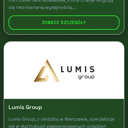
młotowiertarki Milwaukee, które charakteryzują
się niezrównaną wydajnością...
ZOBACZ SZCZEGÓŁY
Lumis Group
Lumis Group, z siedzibą w Warszawie, specjalizuje
się w dystrybucji zaawansowanych urządzeń