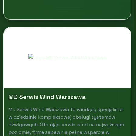
MD Serwis Wind Warszawa
MD Serwis Wind Warszawa to wiodący specjalista
w dziedzinie kompleksowej obsługi systemów
dźwigowych. Oferując serwis wind na najwyższym
poziomie, firma zapewnia pełne wsparcie w