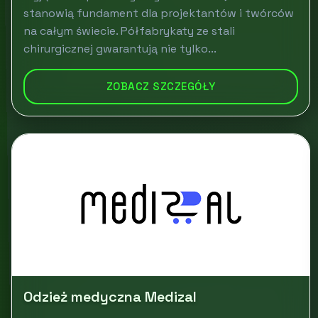
stanowią fundament dla projektantów i twórców
na całym świecie. Półfabrykaty ze stali
chirurgicznej gwarantują nie tylko...
ZOBACZ SZCZEGÓŁY
Odzież medyczna Medizal