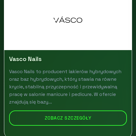
Vasco Nails
Vasco Nails to producent lakierów hybrydowych
oraz baz hybrydowych, który stawia na równe
krycie, stabilną przyczepność i przewidywalną
pracę w salonie manicure i pedicure. W ofercie
znajdują się bazy...
ZOBACZ SZCZEGÓŁY