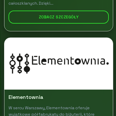
całoszklanych. Dzięki...
ZOBACZ SZCZEGÓŁY
Elementownia
W sercu Warszawy, Elementownia oferuje
wyjątkowe półfabrykaty do biżuterii, które