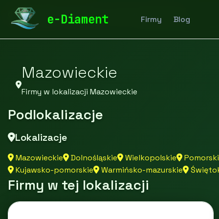
diamentspa.pl
Firmy
Firmy z województwa
e-Diament
Firmy
Blog
Mazowieckie
Firmy w lokalizacji Mazowieckie
Podlokalizacje
Lokalizacje
Mazowieckie
Dolnośląskie
Wielkopolskie
Pomorski
Kujawsko-pomorskie
Warmińsko-mazurskie
Świętok
Firmy w tej lokalizacji