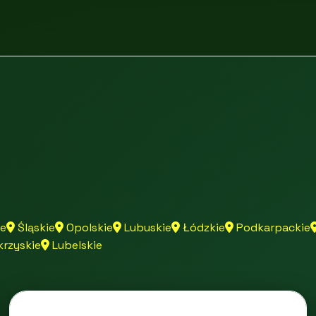
e
Śląskie
Opolskie
Lubuskie
Łódzkie
Podkarpackie
rzyskie
Lubelskie