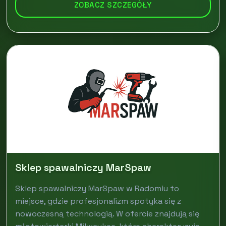
ZOBACZ SZCZEGÓŁY
Sklep spawalniczy MarSpaw
Sklep spawalniczy MarSpaw w Radomiu to
miejsce, gdzie profesjonalizm spotyka się z
nowoczesną technologią. W ofercie znajdują się