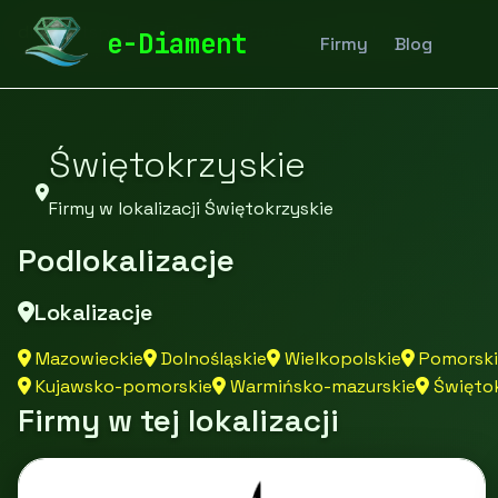
diamentspa.pl
Firmy
Firmy z województwa
e-Diament
Firmy
Blog
Świętokrzyskie
Firmy w lokalizacji Świętokrzyskie
Podlokalizacje
Lokalizacje
Mazowieckie
Dolnośląskie
Wielkopolskie
Pomorski
Kujawsko-pomorskie
Warmińsko-mazurskie
Świętok
Firmy w tej lokalizacji