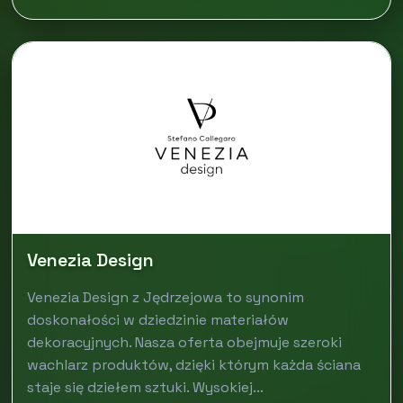
Venezia Design
Venezia Design z Jędrzejowa to synonim
doskonałości w dziedzinie materiałów
dekoracyjnych. Nasza oferta obejmuje szeroki
wachlarz produktów, dzięki którym każda ściana
staje się dziełem sztuki. Wysokiej...