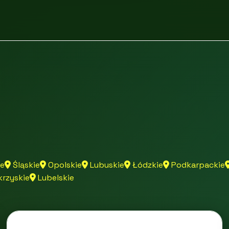
e
Śląskie
Opolskie
Lubuskie
Łódzkie
Podkarpackie
rzyskie
Lubelskie