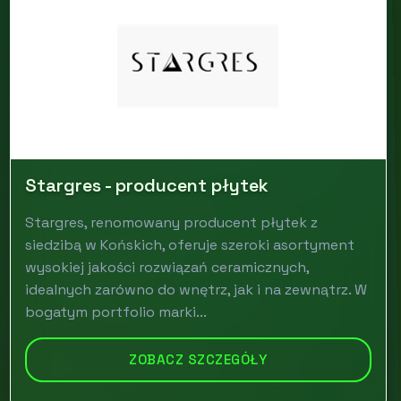
Stargres - producent płytek
Stargres, renomowany producent płytek z
siedzibą w Końskich, oferuje szeroki asortyment
wysokiej jakości rozwiązań ceramicznych,
idealnych zarówno do wnętrz, jak i na zewnątrz. W
bogatym portfolio marki...
ZOBACZ SZCZEGÓŁY