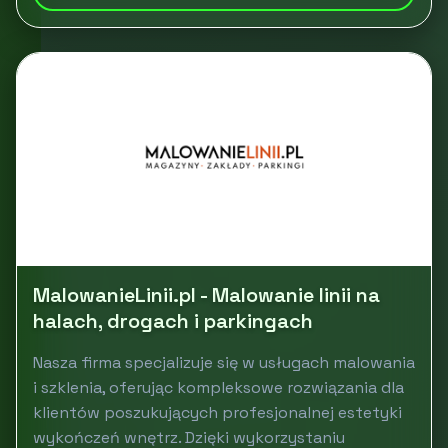
MalowanieLinii.pl - Malowanie linii na
halach, drogach i parkingach
Nasza firma specjalizuje się w usługach malowania
i szklenia, oferując kompleksowe rozwiązania dla
klientów poszukujących profesjonalnej estetyki
wykończeń wnętrz. Dzięki wykorzystaniu