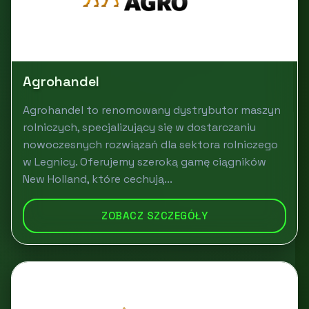
Agrohandel
Agrohandel to renomowany dystrybutor maszyn
rolniczych, specjalizujący się w dostarczaniu
nowoczesnych rozwiązań dla sektora rolniczego
w Legnicy. Oferujemy szeroką gamę ciągników
New Holland, które cechują...
ZOBACZ SZCZEGÓŁY