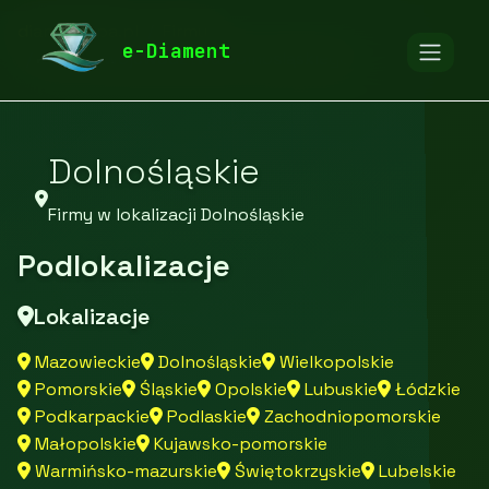
diamentspa.pl
Firmy
e-Diament
Firmy z województwa Dolnośląskiego
Dolnośląskie
Firmy w lokalizacji Dolnośląskie
Podlokalizacje
Lokalizacje
Mazowieckie
Dolnośląskie
Wielkopolskie
Pomorskie
Śląskie
Opolskie
Lubuskie
Łódzkie
Podkarpackie
Podlaskie
Zachodniopomorskie
Małopolskie
Kujawsko-pomorskie
Warmińsko-mazurskie
Świętokrzyskie
Lubelskie