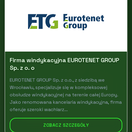
Firma windykacyjna EUROTENET GROUP
Sp. z o. o
EUROTENET GROUP Sp. z o.o., z siedzibą we
Wrocławiu, specjalizuje się w kompleksowej
obsłudze windykacyjnej na terenie całej Europy.
Jako renomowana kancelaria windykacyjna, firma
oferuje szeroki wachlarz...
ZOBACZ SZCZEGÓŁY