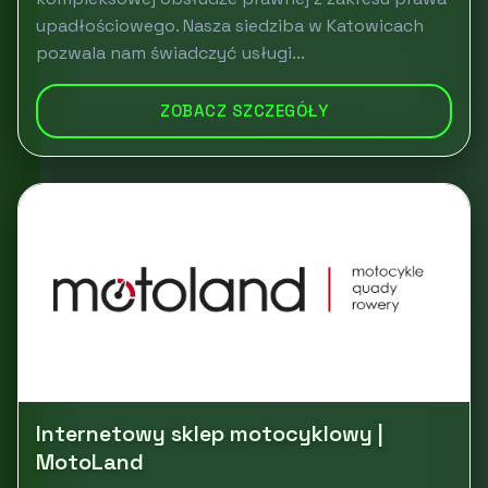
upadłościowego. Nasza siedziba w Katowicach
pozwala nam świadczyć usługi...
ZOBACZ SZCZEGÓŁY
Internetowy sklep motocyklowy |
MotoLand