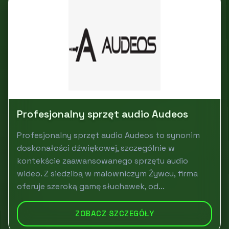
Profesjonalny sprzęt audio Audeos
Profesjonalny sprzęt audio Audeos to synonim
doskonałości dźwiękowej, szczególnie w
kontekście zaawansowanego sprzętu audio
wideo. Z siedzibą w malowniczym Żywcu, firma
oferuje szeroką gamę słuchawek, od...
ZOBACZ SZCZEGÓŁY