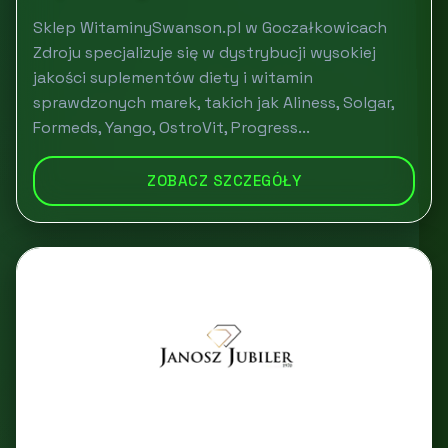
Sklep WitaminySwanson.pl w Goczałkowicach
Zdroju specjalizuje się w dystrybucji wysokiej
jakości suplementów diety i witamin
sprawdzonych marek, takich jak Aliness, Solgar,
Formeds, Yango, OstroVit, Progress...
ZOBACZ SZCZEGÓŁY