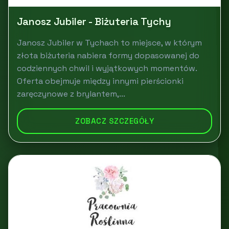
Janosz Jubiler - Biżuteria Tychy
Janosz Jubiler w Tychach to miejsce, w którym
złota biżuteria nabiera formy dopasowanej do
codziennych chwil i wyjątkowych momentów.
Oferta obejmuje między innymi pierścionki
zaręczynowe z brylantem,...
ZOBACZ SZCZEGÓŁY