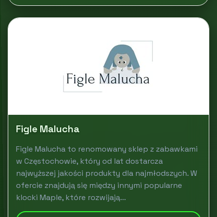
Figle Malucha
Figle Malucha to renomowany sklep z zabawkami
w Częstochowie, który od lat dostarcza
najwyższej jakości produkty dla najmłodszych. W
ofercie znajdują się między innymi popularne
klocki Maple, które rozwijają...