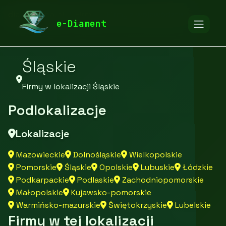
diamentspa.pl
Firmy
Firmy z województwa
e-Diament
Śląskie
Firmy w lokalizacji Śląskie
Podlokalizacje
Lokalizacje
Mazowieckie
Dolnośląskie
Wielkopolskie
Pomorskie
Śląskie
Opolskie
Lubuskie
Łódzkie
Podkarpackie
Podlaskie
Zachodniopomorskie
Małopolskie
Kujawsko-pomorskie
Warmińsko-mazurskie
Świętokrzyskie
Lubelskie
Firmy w tej lokalizacji