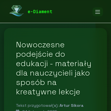
diamentspa.pl
Blog
Edukacja, kultura i rozrywka
e-Diament
Nowoczesne
podejście do
edukacji - materiały
dla nauczycieli jako
sposób na
kreatywne lekcje
Tekst przygotował(a):
Artur Sikora