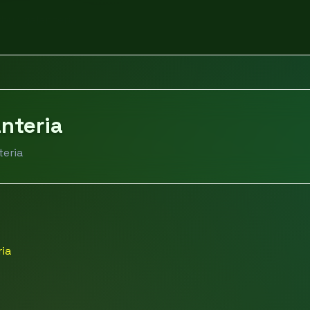
by i galanteria
anteria
teria
ria