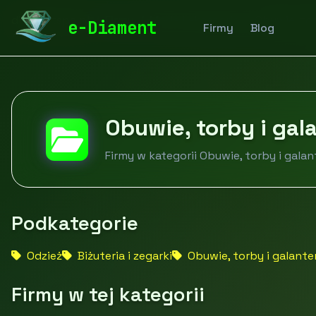
diamentspa.pl
Firmy
Moda i akcesoria
Obuwie, tor
e-Diament
Firmy
Blog
Obuwie, torby i gal
Firmy w kategorii Obuwie, torby i galan
Podkategorie
Odzież
Biżuteria i zegarki
Obuwie, torby i galante
Firmy w tej kategorii