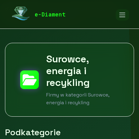
diamentspa.pl
Firmy
Przemysł i produkcja
e-Diament
Surowce, energia i recykling
Surowce,
energia i
recykling
Firmy w kategorii Surowce,
energia i recykling
Podkategorie