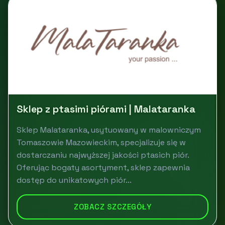
Sklep z ptasimi piórami | Malataranka
Sklep Malataranka, usytuowany w malowniczym
Tomaszowie Mazowieckim, specjalizuje się w
dostarczaniu najwyższej jakości ptasich piór.
Oferując bogaty asortyment, sklep zapewnia
dostęp do unikatowych piór...
ZOBACZ SZCZEGÓŁY