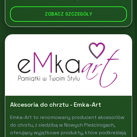
ZOBACZ SZCZEGÓŁY
Akcesoria do chrztu - Emka-Art
Emka-Art to renomowany producent akcesoriów
do chrztu, z siedzibą w Nowych Pieścirogach,
oferujący wyjątkowe produkty, które podkreślają