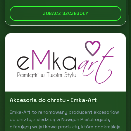
ZOBACZ SZCZEGÓŁY
Akcesoria do chrztu - Emka-Art
Emka-Art to renomowany producent akcesoriów
do chrztu, z siedzibą w Nowych Pieścirogach,
oferujący wyjątkowe produkty, które podkreślają