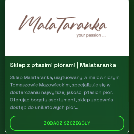
Sklep z ptasimi piórami | Malataranka
Sklep Malataranka, usytuowany w malowniczym
Tomaszowie Mazowieckim, specjalizuje się w
dostarczaniu najwyższej jakości ptasich piór.
Oferując bogaty asortyment, sklep zapewnia
dostęp do unikatowych piór...
ZOBACZ SZCZEGÓŁY