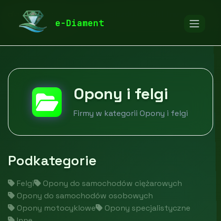
diamentspa.pl
Firmy
Pojazdy i środki transportu
e-Diament
Opony i felgi
Opony i felgi
Firmy w kategorii Opony i felgi
Podkategorie
Felgi
Opony do samochodów ciężarowych
Opony do samochodów osobowych
Opony motocyklowe
Opony specjalistyczne
Inne