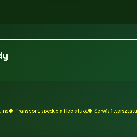
ochody i pojazdy
dy
yjne
Transport, spedycja i logistyka
Serwis i warsztaty