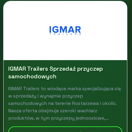
IGMAR Trailers Sprzedaż przyczep
samochodowych
IGMAR Trailers to wiodąca marka specjalizująca się
w sprzedaży i wynajmie przyczep
samochodowych na terenie Rostarzewa i okolic.
Nasza oferta obejmuje szeroki wachlarz
produktów, w tym przyczepy jednoosiowe,...