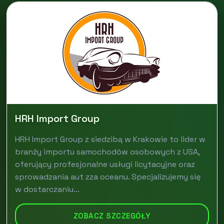
HRH Import Group
HRH Import Group z siedzibą w Krakowie to lider w
branży importu samochodów osobowych z USA,
oferujący profesjonalne usługi licytacyjne oraz
sprowadzania aut zza oceanu. Specjalizujemy się
w dostarczaniu...
ZOBACZ SZCZEGÓŁY