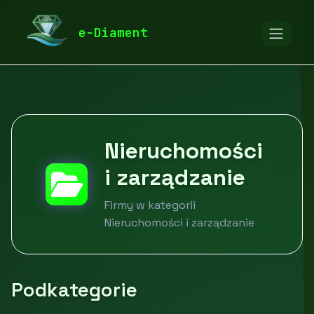
diamentspa.pl
Firmy
e-Diament
Budownictwo i nieruchomości
Nieruchomości i zarządzanie
Nieruchomości
i zarządzanie
Firmy w kategorii
Nieruchomości i zarządzanie
Podkategorie