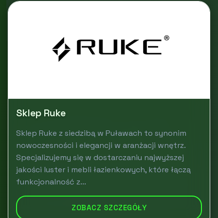
Sklep Ruke
Sklep Ruke z siedzibą w Puławach to synonim
nowoczesności i elegancji w aranżacji wnętrz.
Specjalizujemy się w dostarczaniu najwyższej
jakości luster i mebli łazienkowych, które łączą
funkcjonalność z...
ZOBACZ SZCZEGÓŁY