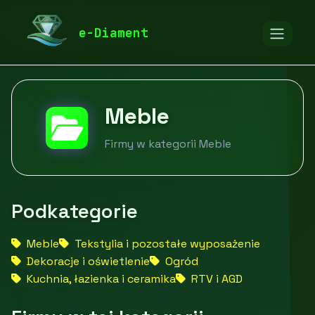
diamentspa.pl
Firmy
Dom i ogród
Meble
e-Diament
Meble
Firmy w kategorii Meble
Podkategorie
Meble
Tekstylia i pozostałe wyposażenie
Dekoracje i oświetlenie
Ogród
Kuchnia, łazienka i ceramika
RTV i AGD