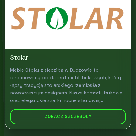
Stolar
Meble Stolar z siedzibą w Budzowie to
renomowany producent mebli bukowych, który
łączy tradycję stolarskiego rzemiosła z
nowoczesnym designem. Nasze komody bukowe
oraz eleganckie szafki nocne stanowią...
ZOBACZ SZCZEGÓŁY