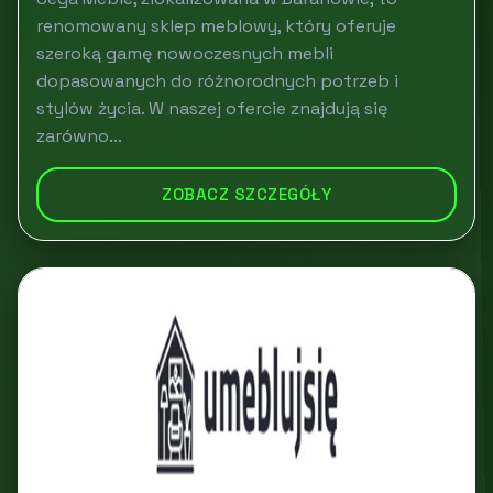
renomowany sklep meblowy, który oferuje
szeroką gamę nowoczesnych mebli
dopasowanych do różnorodnych potrzeb i
stylów życia. W naszej ofercie znajdują się
zarówno...
ZOBACZ SZCZEGÓŁY