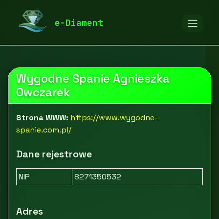
diamentspa.pl
Firmy
Moda i akcesoria
Odzież
e-Diament
Wygodne Spanie
Wygodne Spanie Agnieszka
Owczarek
Strona WWW:
https://www.wygodne-
spanie.com.pl/
Dane rejestrowe
NIP
8271350532
Adres