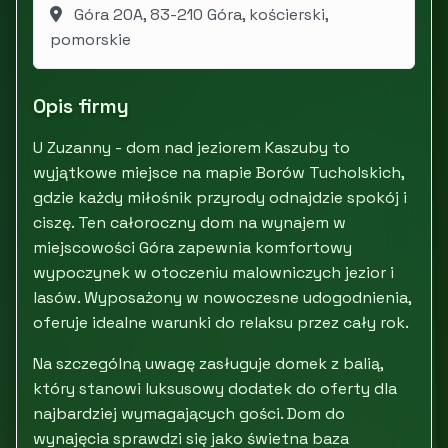
Góra 20A, 83-210 Góra, kościerski,
pomorskie
Opis firmy
U Zuzanny - dom nad jeziorem Kaszuby to
wyjątkowe miejsce na mapie Borów Tucholskich,
gdzie każdy miłośnik przyrody odnajdzie spokój i
ciszę. Ten całoroczny dom na wynajem w
miejscowości Góra zapewnia komfortowy
wypoczynek w otoczeniu malowniczych jezior i
lasów. Wyposażony w nowoczesne udogodnienia,
oferuje idealne warunki do relaksu przez cały rok.
Na szczególną uwagę zasługuje domek z balią,
który stanowi luksusowy dodatek do oferty dla
najbardziej wymagających gości. Dom do
wynajęcia sprawdzi się jako świetna baza