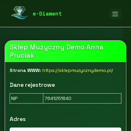
diamentspa.pl
Firmy
Edukacja, kultura i rozrywka
e-Diament
Rozrywka i hobby
Sklep Muzyczny Demo
Sklep Muzyczny Demo Anna
Pruciak
Strona WWW:
https://sklepmuzycznydemo.pl/
Dane rejestrowe
NIP
7641251840
Adres