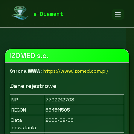
diamentspa.pl
Firmy
Usługi dla firm
e-Diament
Badania i analizy techniczne
IZOMED s.c. - Fizjoterapia Poznań
IZOMED s.c.
Strona WWW:
https://www.izomed.com.pl/
Dane rejestrowe
NIP
7792212708
REGON
634511505
Data
2003-09-08
powstania