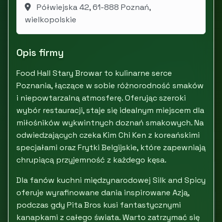
Półwiejska 42, 61-888 Poznań,
wielkopolskie
Opis firmy
Food Hall Stary Browar to kulinarne serce
Poznania, łączące w sobie różnorodność smaków
i niepowtarzalną atmosferę. Oferując szeroki
wybór restauracji, staje się idealnym miejscem dla
miłośników wykwintnych doznań smakowych. Na
odwiedzających czeka Kim Chi Ken z koreańskimi
specjałami oraz Frytki Belgijskie, które zapewniają
chrupiącą przyjemność z każdego kęsa.
Dla fanów kuchni międzynarodowej Silk and Spicy
oferuje wyrafinowane dania inspirowane Azją,
podczas gdy Pita Bros kusi fantastycznymi
kanapkami z całego świata. Warto zatrzymać się