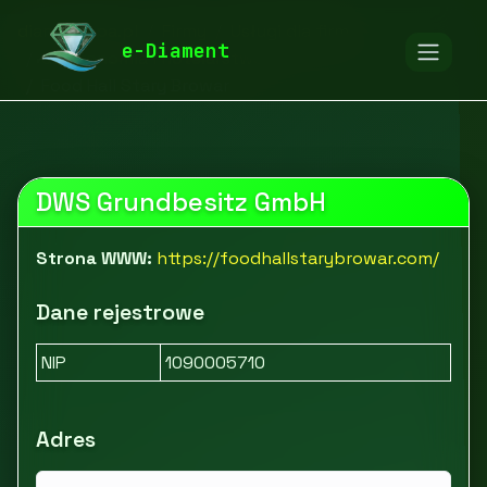
diamentspa.pl
Firmy
Usługi dla firm
e-Diament
Gastronomia i hotelarstwo
Food Hall Stary Browar
DWS Grundbesitz GmbH
Strona WWW:
https://foodhallstarybrowar.com/
Dane rejestrowe
NIP
1090005710
Adres