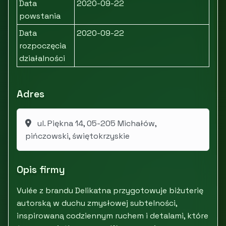
Data
2020-09-22
powstania
Data
2020-09-22
rozpoczęcia
działalności
Adres
ul. Piękna 14, 05-205 Michałów,
pińczowski, świętokrzyskie
Opis firmy
Vulée z brandu Delikatna przygotowuje biżuterię
autorską w duchu zmysłowej subtelności,
inspirowaną codziennym ruchem i detalami, które