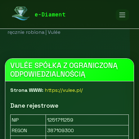
diamentspa.pl
Firmy
Moda i akcesoria
e-Diament
Biżuteria i zegarki
Delikatna, zmysłowa, subtelna, autorska biżuteria
ręcznie robiona | Vulée
VULÉE SPÓŁKA Z OGRANICZONĄ
ODPOWIEDZIALNOŚCIĄ
Strona WWW:
https://vulee.pl/
Dane rejestrowe
NIP
1251711259
REGON
387109300