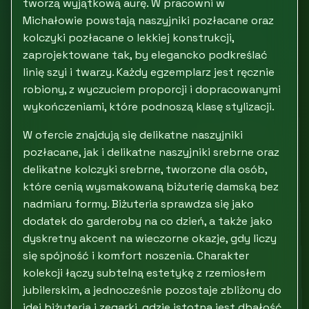
tworzą wyjątkową aurę. W pracowni w
Michałowie powstają naszyjniki pozłacane oraz
kolczyki pozłacane o lekkiej konstrukcji,
zaprojektowane tak, by elegancko podkreślać
linię szyi i twarzy. Każdy egzemplarz jest ręcznie
robiony, z wyczuciem proporcji i dopracowanymi
wykończeniami, które podnoszą klasę stylizacji.
W ofercie znajdują się delikatne naszyjniki
pozłacane, jak i delikatne naszyjniki srebrne oraz
delikatne kolczyki srebrne, tworzone dla osób,
które cenią wysmakowaną biżuterię damską bez
nadmiaru formy. Biżuteria sprawdza się jako
dodatek do garderoby na co dzień, a także jako
dyskretny akcent na wieczorne okazje, gdy liczy
się spójność i komfort noszenia. Charakter
kolekcji łączy subtelną estetykę z rzemiosłem
jubilerskim, a jednocześnie pozostaje zbliżony do
idei biżuteria i zegarki, gdzie istotna jest dbałość