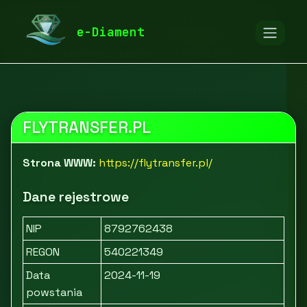
diamentspa.pl
Firmy
Przemysł i produkcja
e-Diament
Ogrzewanie, klimatyzacja i wentylacja
Busy na lotnisko Gdańsk - FLYTRANSFER.PL
FLYTRANSFER.PL
Strona WWW:
https://flytransfer.pl/
Dane rejestrowe
NIP
8792762438
REGON
540221349
Data
2024-11-19
powstania