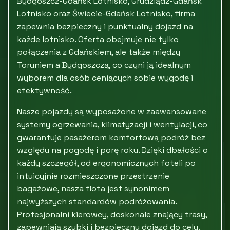
Bydgoszcz-Gdańsk Lotnisko, Grudziądz-Gdańsk
Lotnisko oraz Świecie-Gdańsk Lotnisko, firma
zapewnia bezpieczny i punktualny dojazd na
każde lotnisko. Oferta obejmuje nie tylko
połączenia z Gdańskiem, ale także między
Toruniem a Bydgoszczą, co czyni ją idealnym
wyborem dla osób ceniących sobie wygodę i
efektywność.
Nasze pojazdy są wyposażone w zaawansowane
systemy ogrzewania, klimatyzacji i wentylacji, co
gwarantuje pasażerom komfortową podróż bez
względu na pogodę i porę roku. Dzięki dbałości o
każdy szczegół, od ergonomicznych foteli po
intuicyjnie rozmieszczone przestrzenie
bagażowe, nasza flota jest synonimem
najwyższych standardów podróżowania.
Profesjonalni kierowcy, doskonale znający trasy,
zapewniają szybki i bezpieczny dojazd do celu.