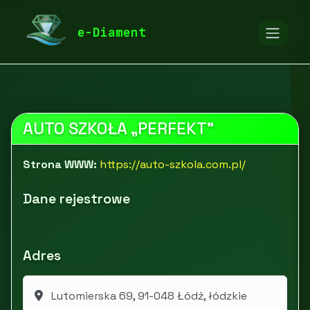
diamentspa.pl
Firmy
Edukacja, kultura i rozrywka
e-Diament
Edukacja i szkolenia
AUTO SZKOŁA „PERFEKT” - Nauka jazdy Łódź
AUTO SZKOŁA „PERFEKT”
Strona WWW:
https://auto-szkola.com.pl/
Dane rejestrowe
Adres
Lutomierska 69, 91-048 Łódź, łódzkie