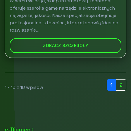
W sercu Wilczyc, sklep internetowy Techrebal
oferuje szeroką gamę narzędzi elektronicznych
najwyższej jakości. Nasza specjalizacja obejmuje
profesjonalne lutownice, które stanowią idealne
rozwiązanie...
ZOBACZ SZCZEGÓŁY
1
2
1 - 15 z 18 wpisów
e-Diament