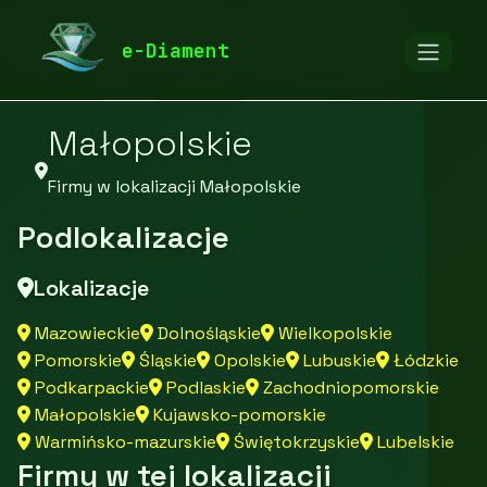
diamentspa.pl
Firmy
Firmy z województwa
e-Diament
Małopolskie
Firmy w lokalizacji Małopolskie
Podlokalizacje
Lokalizacje
Mazowieckie
Dolnośląskie
Wielkopolskie
Pomorskie
Śląskie
Opolskie
Lubuskie
Łódzkie
Podkarpackie
Podlaskie
Zachodniopomorskie
Małopolskie
Kujawsko-pomorskie
Warmińsko-mazurskie
Świętokrzyskie
Lubelskie
Firmy w tej lokalizacji