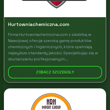
Hurtowniachemiczna.com
Firma Hurtowniachemiczna.com z siedzibą w
Nawojowej oferuje szeroką gamę produktów
chemicznych i higienicznych, które spełniają
najwyższe standardy jakości. Specjalizując się w
dostarczaniu profesjonalnych...
ZOBACZ SZCZEGÓŁY