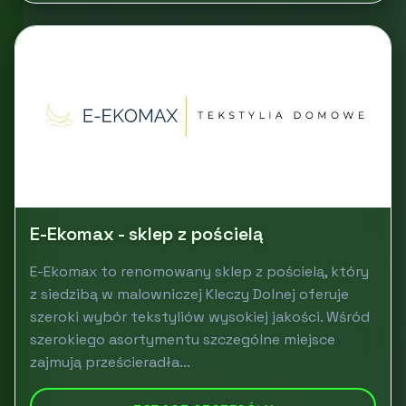
E-Ekomax - sklep z pościelą
E-Ekomax to renomowany sklep z pościelą, który
z siedzibą w malowniczej Kleczy Dolnej oferuje
szeroki wybór tekstyliów wysokiej jakości. Wśród
szerokiego asortymentu szczególne miejsce
zajmują prześcieradła...