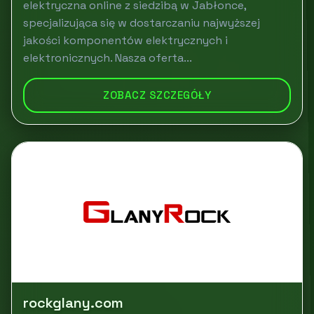
elektryczna online z siedzibą w Jabłonce,
specjalizująca się w dostarczaniu najwyższej
jakości komponentów elektrycznych i
elektronicznych. Nasza oferta...
ZOBACZ SZCZEGÓŁY
rockglany.com