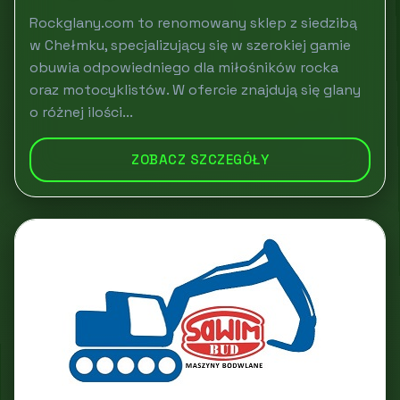
Rockglany.com to renomowany sklep z siedzibą
w Chełmku, specjalizujący się w szerokiej gamie
obuwia odpowiedniego dla miłośników rocka
oraz motocyklistów. W ofercie znajdują się glany
o różnej ilości...
ZOBACZ SZCZEGÓŁY