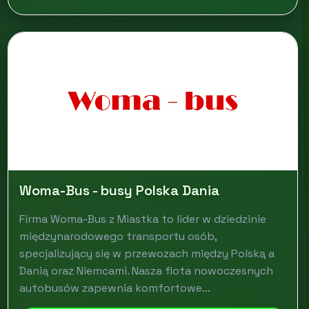
Woma-Bus - busy Polska Dania
Firma Woma-Bus z Miastka to lider w dziedzinie
międzynarodowego transportu osób,
specjalizujący się w przewozach między Polską a
Danią oraz Niemcami. Nasza flota nowoczesnych
autobusów zapewnia komfortowe...