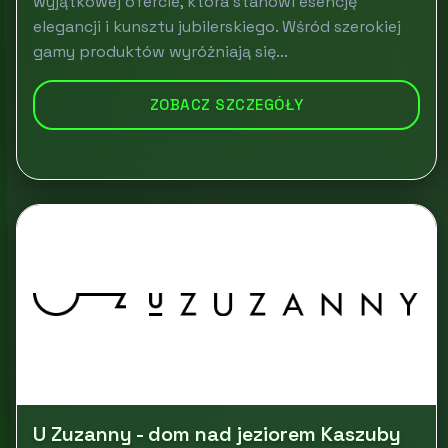
wyjątkowej ofercie, która stanowi esencję
elegancji i kunsztu jubilerskiego. Wśród szerokiej
gamy produktów wyróżniają się...
ZOBACZ SZCZEGÓŁY
U Zuzanny - dom nad jeziorem Kaszuby