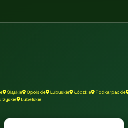
e
Śląskie
Opolskie
Lubuskie
Łódzkie
Podkarpackie
rzyskie
Lubelskie