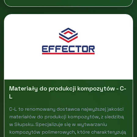
Materiały do produkcji kompozytów - C-
L
C-L to renomowany dostawca najwyższej jakości
materiałów do produkcji kompozytów, z siedzibą
w Słupsku. Specjalizuje się w wytwarzaniu
kompozytów polimerowych, które charakteryzują