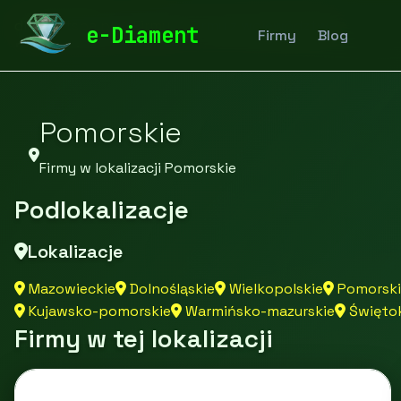
diamentspa.pl
Firmy
Firmy z województwa
e-Diament
Firmy
Blog
Pomorskie
Firmy w lokalizacji Pomorskie
Podlokalizacje
Lokalizacje
Mazowieckie
Dolnośląskie
Wielkopolskie
Pomorski
Kujawsko-pomorskie
Warmińsko-mazurskie
Świętok
Firmy w tej lokalizacji