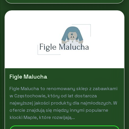
Figle Malucha
Figle Malucha to renomowany sklep z zabawkami
w Częstochowie, który od lat dostarcza
najwyższej jakości produkty dla najmłodszych. W
ofercie znajdują się między innymi popularne
klocki Maple, które rozwijają...