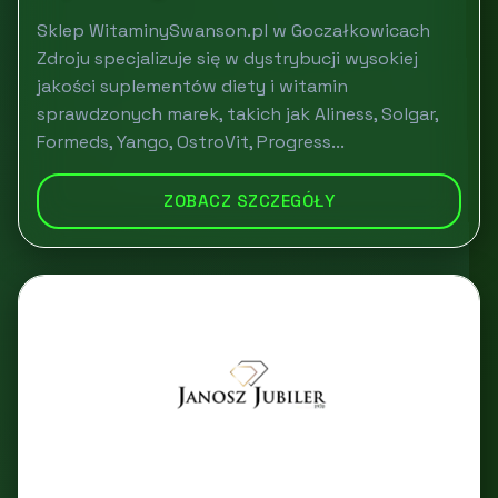
Sklep WitaminySwanson.pl w Goczałkowicach
Zdroju specjalizuje się w dystrybucji wysokiej
jakości suplementów diety i witamin
sprawdzonych marek, takich jak Aliness, Solgar,
Formeds, Yango, OstroVit, Progress...
ZOBACZ SZCZEGÓŁY