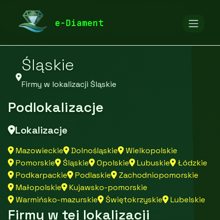
diamentspa.pl
Firmy
Firmy z województwa
e-Diament
Śląskie
Firmy w lokalizacji Śląskie
Podlokalizacje
Lokalizacje
Mazowieckie
Dolnośląskie
Wielkopolskie
Pomorskie
Śląskie
Opolskie
Lubuskie
Łódzkie
Podkarpackie
Podlaskie
Zachodniopomorskie
Małopolskie
Kujawsko-pomorskie
Warmińsko-mazurskie
Świętokrzyskie
Lubelskie
Firmy w tej lokalizacji