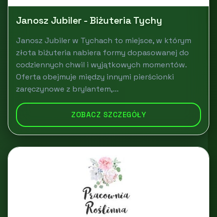
Janosz Jubiler - Biżuteria Tychy
Janosz Jubiler w Tychach to miejsce, w którym
złota biżuteria nabiera formy dopasowanej do
codziennych chwil i wyjątkowych momentów.
Oferta obejmuje między innymi pierścionki
zaręczynowe z brylantem,...
ZOBACZ SZCZEGÓŁY