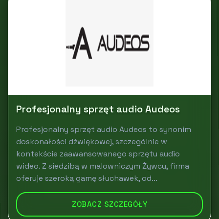
Profesjonalny sprzęt audio Audeos
Profesjonalny sprzęt audio Audeos to synonim
doskonałości dźwiękowej, szczególnie w
kontekście zaawansowanego sprzętu audio
wideo. Z siedzibą w malowniczym Żywcu, firma
oferuje szeroką gamę słuchawek, od...
ZOBACZ SZCZEGÓŁY