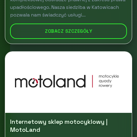
upadłościowego. Nasza siedziba w Katowicach
pozwala nam świadczyć usługi...
ZOBACZ SZCZEGÓŁY
Internetowy sklep motocyklowy |
MotoLand