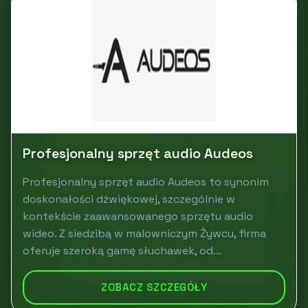
Profesjonalny sprzęt audio Audeos
Profesjonalny sprzęt audio Audeos to synonim
doskonałości dźwiękowej, szczególnie w
kontekście zaawansowanego sprzętu audio
wideo. Z siedzibą w malowniczym Żywcu, firma
oferuje szeroką gamę słuchawek, od...
ZOBACZ SZCZEGÓŁY