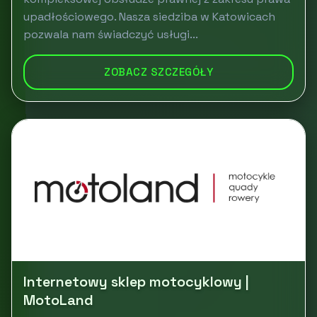
upadłościowego. Nasza siedziba w Katowicach
pozwala nam świadczyć usługi...
ZOBACZ SZCZEGÓŁY
Internetowy sklep motocyklowy |
MotoLand