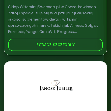
Sklep WitaminySwanson.pl w Goczałkowicach
Zdroju specjalizuje się w dystrybucji wysokiej
jakości suplementów diety i witamin
sprawdzonych marek, takich jak Aliness, Solgar,
Formeds, Yango, OstroVit, Progress...
ZOBACZ SZCZEGÓŁY