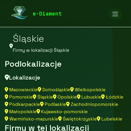
diamentspa.pl
Firmy
Firmy z województwa
e-Diament
Śląskie
Firmy w lokalizacji Śląskie
Podlokalizacje
Lokalizacje
Mazowieckie
Dolnośląskie
Wielkopolskie
Pomorskie
Śląskie
Opolskie
Lubuskie
Łódzkie
Podkarpackie
Podlaskie
Zachodniopomorskie
Małopolskie
Kujawsko-pomorskie
Warmińsko-mazurskie
Świętokrzyskie
Lubelskie
Firmy w tej lokalizacji