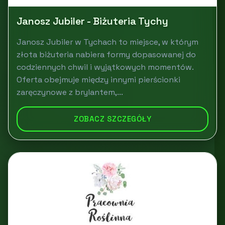
Janosz Jubiler - Biżuteria Tychy
Janosz Jubiler w Tychach to miejsce, w którym
złota biżuteria nabiera formy dopasowanej do
codziennych chwil i wyjątkowych momentów.
Oferta obejmuje między innymi pierścionki
zaręczynowe z brylantem,...
ZOBACZ SZCZEGÓŁY