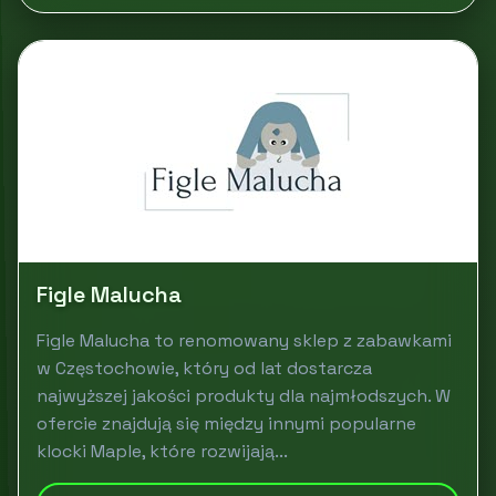
Figle Malucha
Figle Malucha to renomowany sklep z zabawkami
w Częstochowie, który od lat dostarcza
najwyższej jakości produkty dla najmłodszych. W
ofercie znajdują się między innymi popularne
klocki Maple, które rozwijają...