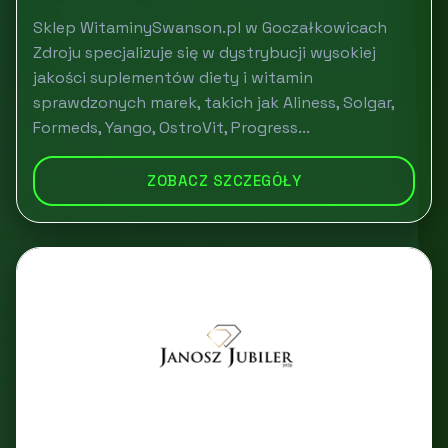
Sklep WitaminySwanson.pl w Goczałkowicach
Zdroju specjalizuje się w dystrybucji wysokiej
jakości suplementów diety i witamin
sprawdzonych marek, takich jak Aliness, Solgar,
Formeds, Yango, OstroVit, Progress...
ZOBACZ SZCZEGÓŁY