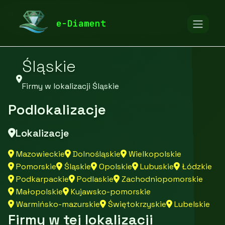
diamentspa.pl
Firmy
Firmy z województwa
e-Diament
Śląskie
Firmy w lokalizacji Śląskie
Podlokalizacje
Lokalizacje
Mazowieckie
Dolnośląskie
Wielkopolskie
Pomorskie
Śląskie
Opolskie
Lubuskie
Łódzkie
Podkarpackie
Podlaskie
Zachodniopomorskie
Małopolskie
Kujawsko-pomorskie
Warmińsko-mazurskie
Świętokrzyskie
Lubelskie
Firmy w tej lokalizacji