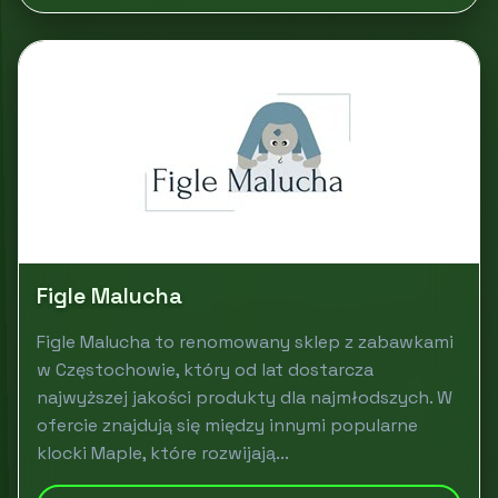
Figle Malucha
Figle Malucha to renomowany sklep z zabawkami
w Częstochowie, który od lat dostarcza
najwyższej jakości produkty dla najmłodszych. W
ofercie znajdują się między innymi popularne
klocki Maple, które rozwijają...