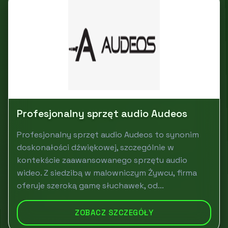
Profesjonalny sprzęt audio Audeos
Profesjonalny sprzęt audio Audeos to synonim
doskonałości dźwiękowej, szczególnie w
kontekście zaawansowanego sprzętu audio
wideo. Z siedzibą w malowniczym Żywcu, firma
oferuje szeroką gamę słuchawek, od...
ZOBACZ SZCZEGÓŁY