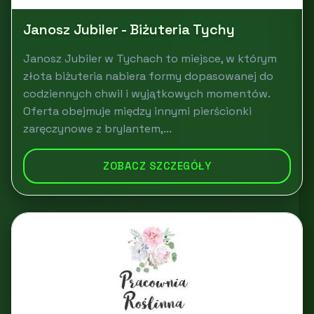
Janosz Jubiler - Biżuteria Tychy
Janosz Jubiler w Tychach to miejsce, w którym
złota biżuteria nabiera formy dopasowanej do
codziennych chwil i wyjątkowych momentów.
Oferta obejmuje między innymi pierścionki
zaręczynowe z brylantem,...
ZOBACZ SZCZEGÓŁY