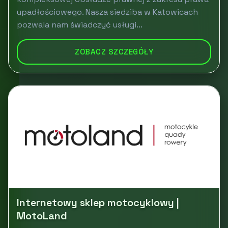
upadłościowego. Nasza siedziba w Katowicach
pozwala nam świadczyć usługi...
ZOBACZ SZCZEGÓŁY
Internetowy sklep motocyklowy |
MotoLand