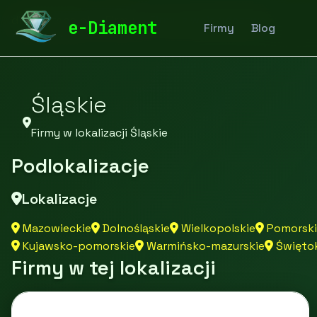
diamentspa.pl
Firmy
Firmy z województwa
e-Diament
Firmy
Blog
Śląskie
Firmy w lokalizacji Śląskie
Podlokalizacje
Lokalizacje
Mazowieckie
Dolnośląskie
Wielkopolskie
Pomorski
Kujawsko-pomorskie
Warmińsko-mazurskie
Świętok
Firmy w tej lokalizacji