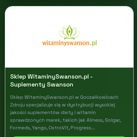
Sklep WitaminySwanson.pl -
Suplementy Swanson
Sklep WitaminySwanson.pl w Goczałkowicach
Zdroju specjalizuje się w dystrybucji wysokiej
jakości suplementów diety i witamin
sprawdzonych marek, takich jak Aliness, Solgar,
Formeds, Yango, OstroVit, Progress...