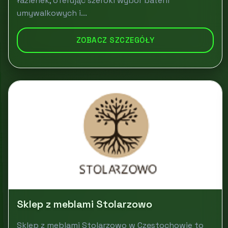
łazienek, oferując szeroki wybór baterii
umywalkowych i...
ZOBACZ SZCZEGÓŁY
Sklep z meblami Stolarzowo
Sklep z meblami Stolarzowo w Częstochowie to