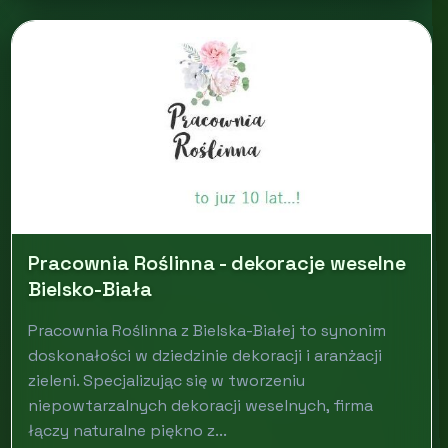
Pracownia Roślinna - dekoracje weselne
Bielsko-Biała
Pracownia Roślinna z Bielska-Białej to synonim
doskonałości w dziedzinie dekoracji i aranżacji
zieleni. Specjalizując się w tworzeniu
niepowtarzalnych dekoracji weselnych, firma
łączy naturalne piękno z...