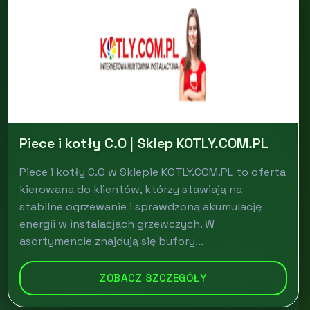
Piece i kotły C.O | Sklep KOTLY.COM.PL
Piece i kotły C.O w Sklepie KOTLY.COM.PL to oferta
kierowana do klientów, którzy stawiają na
stabilne ogrzewanie i sprawdzoną akumulację
energii w instalacjach grzewczych. W
asortymencie znajdują się bufory...
ZOBACZ SZCZEGÓŁY