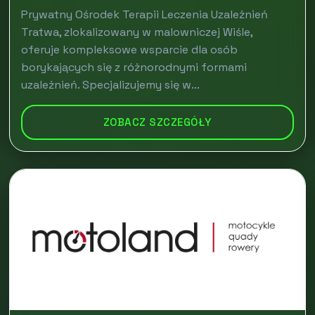
Prywatny Ośrodek Terapii Leczenia Uzależnień
Tratwa, zlokalizowany w malowniczej Wiśle,
oferuje kompleksowe wsparcie dla osób
borykających się z różnorodnymi formami
uzależnień. Specjalizujemy się w...
ZOBACZ SZCZEGÓŁY