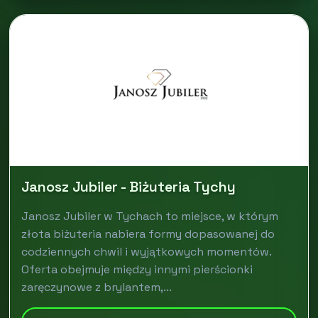
Janosz Jubiler - Biżuteria Tychy
Janosz Jubiler w Tychach to miejsce, w którym
złota biżuteria nabiera formy dopasowanej do
codziennych chwil i wyjątkowych momentów.
Oferta obejmuje między innymi pierścionki
zaręczynowe z brylantem,...