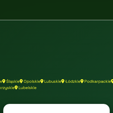
e
Śląskie
Opolskie
Lubuskie
Łódzkie
Podkarpackie
rzyskie
Lubelskie