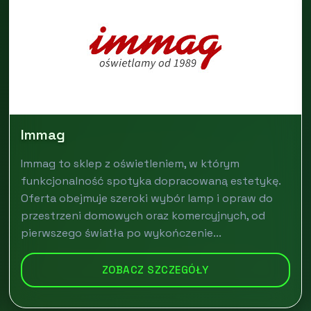
Immag
Immag to sklep z oświetleniem, w którym
funkcjonalność spotyka dopracowaną estetykę.
Oferta obejmuje szeroki wybór lamp i opraw do
przestrzeni domowych oraz komercyjnych, od
pierwszego światła po wykończenie...
ZOBACZ SZCZEGÓŁY