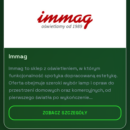
Immag
Immag to sklep z oświetleniem, w którym
funkcjonalność spotyka dopracowaną estetykę.
Oferta obejmuje szeroki wybór lamp i opraw do
przestrzeni domowych oraz komercyjnych, od
pierwszego światła po wykończenie...
ZOBACZ SZCZEGÓŁY