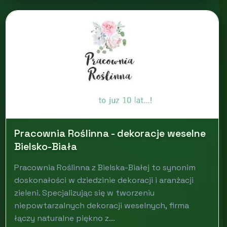
Pracownia Roślinna - dekoracje weselne
Bielsko-Biała
Pracownia Roślinna z Bielska-Białej to synonim
doskonałości w dziedzinie dekoracji i aranżacji
zieleni. Specjalizując się w tworzeniu
niepowtarzalnych dekoracji weselnych, firma
łączy naturalne piękno z...