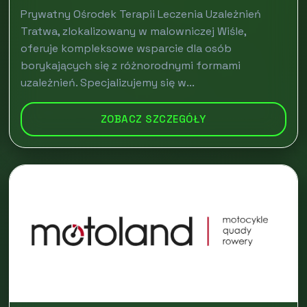
Prywatny Ośrodek Terapii Leczenia Uzależnień
Tratwa, zlokalizowany w malowniczej Wiśle,
oferuje kompleksowe wsparcie dla osób
borykających się z różnorodnymi formami
uzależnień. Specjalizujemy się w...
ZOBACZ SZCZEGÓŁY