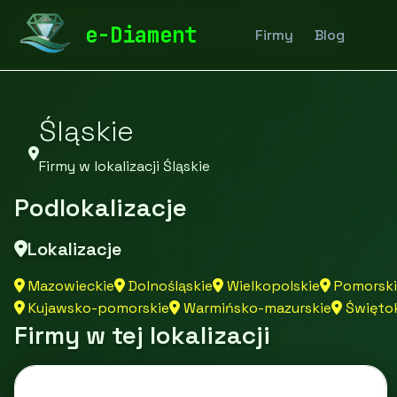
diamentspa.pl
Firmy
Firmy z województwa
e-Diament
Firmy
Blog
Śląskie
Firmy w lokalizacji Śląskie
Podlokalizacje
Lokalizacje
Mazowieckie
Dolnośląskie
Wielkopolskie
Pomorski
Kujawsko-pomorskie
Warmińsko-mazurskie
Świętok
Firmy w tej lokalizacji