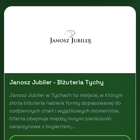
Janosz Jubiler - Biżuteria Tychy
Janosz Jubiler w Tychach to miejsce, w którym
złota biżuteria nabiera formy dopasowanej do
codziennych chwil i wyjątkowych momentów.
Oferta obejmuje między innymi pierścionki
zaręczynowe z brylantem,...