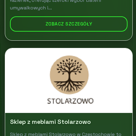
łazienek, oferując szeroki wybór baterii
umywalkowych i...
ZOBACZ SZCZEGÓŁY
Sklep z meblami Stolarzowo
Sklep z meblami Stolarzowo w Częstochowie to