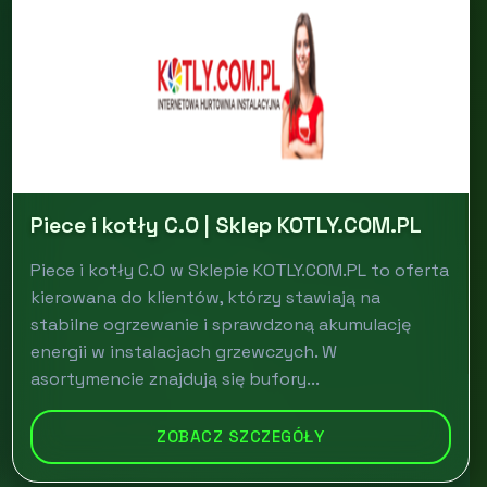
Piece i kotły C.O | Sklep KOTLY.COM.PL
Piece i kotły C.O w Sklepie KOTLY.COM.PL to oferta
kierowana do klientów, którzy stawiają na
stabilne ogrzewanie i sprawdzoną akumulację
energii w instalacjach grzewczych. W
asortymencie znajdują się bufory...
ZOBACZ SZCZEGÓŁY