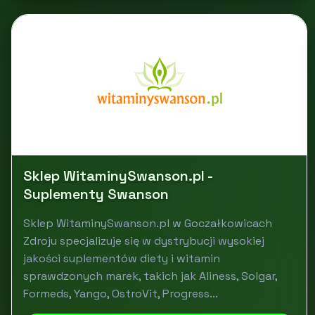
Sklep WitaminySwanson.pl -
Suplementy Swanson
Sklep WitaminySwanson.pl w Goczałkowicach
Zdroju specjalizuje się w dystrybucji wysokiej
jakości suplementów diety i witamin
sprawdzonych marek, takich jak Aliness, Solgar,
Formeds, Yango, OstroVit, Progress...