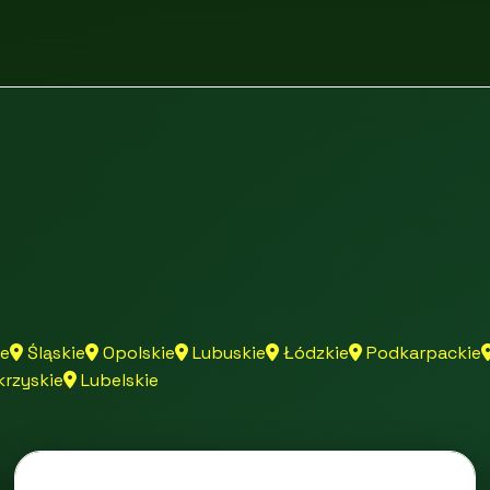
e
Śląskie
Opolskie
Lubuskie
Łódzkie
Podkarpackie
rzyskie
Lubelskie