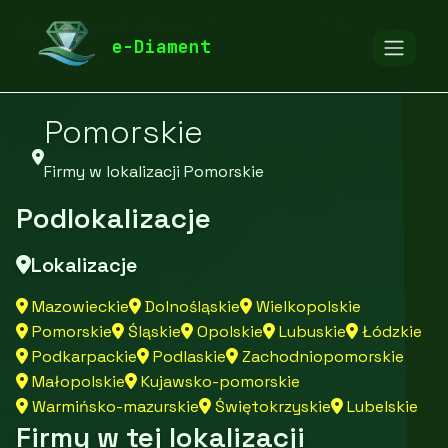
diamentspa.pl
Firmy
Firmy z województwa
e-Diament
Pomorskie
Firmy w lokalizacji Pomorskie
Podlokalizacje
Lokalizacje
Mazowieckie
Dolnośląskie
Wielkopolskie
Pomorskie
Śląskie
Opolskie
Lubuskie
Łódzkie
Podkarpackie
Podlaskie
Zachodniopomorskie
Małopolskie
Kujawsko-pomorskie
Warmińsko-mazurskie
Świętokrzyskie
Lubelskie
Firmy w tej lokalizacji