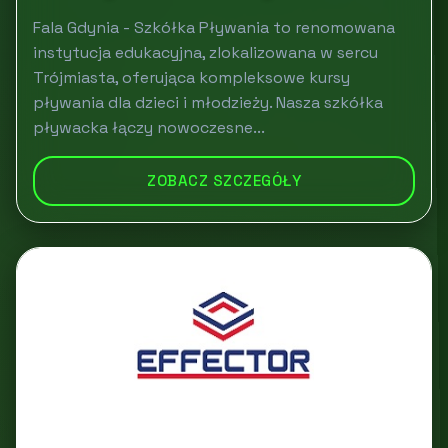
Fala Gdynia - Szkółka Pływania to renomowana
instytucja edukacyjna, zlokalizowana w sercu
Trójmiasta, oferująca kompleksowe kursy
pływania dla dzieci i młodzieży. Nasza szkółka
pływacka łączy nowoczesne...
ZOBACZ SZCZEGÓŁY