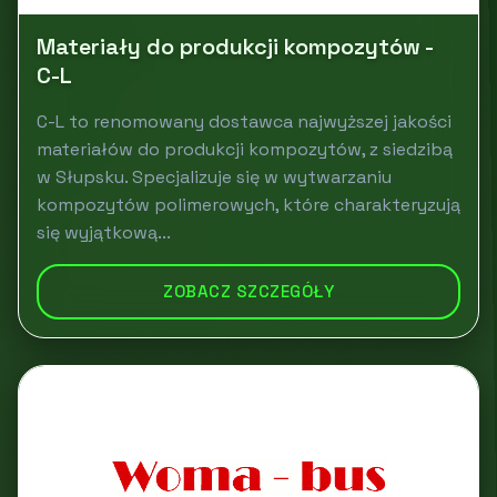
Materiały do produkcji kompozytów -
C-L
C-L to renomowany dostawca najwyższej jakości
materiałów do produkcji kompozytów, z siedzibą
w Słupsku. Specjalizuje się w wytwarzaniu
kompozytów polimerowych, które charakteryzują
się wyjątkową...
ZOBACZ SZCZEGÓŁY