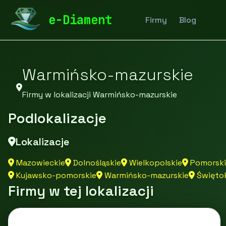
diamentspa.pl
Firmy
Firmy z województwa
e-Diament
Firmy
Blog
Warmińsko-mazurskie
Firmy w lokalizacji Warmińsko-mazurskie
Podlokalizacje
Lokalizacje
Mazowieckie
Dolnośląskie
Wielkopolskie
Pomorski
Kujawsko-pomorskie
Warmińsko-mazurskie
Świętok
Firmy w tej lokalizacji