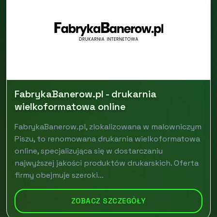
FabrykaBanerow.pl - drukarnia
wielkoformatowa online
FabrykaBanerow.pl, zlokalizowana w malowniczym
Piszu, to renomowana drukarnia wielkoformatowa
online, specjalizująca się w dostarczaniu
najwyższej jakości produktów drukarskich. Oferta
firmy obejmuje szeroki...
ZOBACZ SZCZEGÓŁY