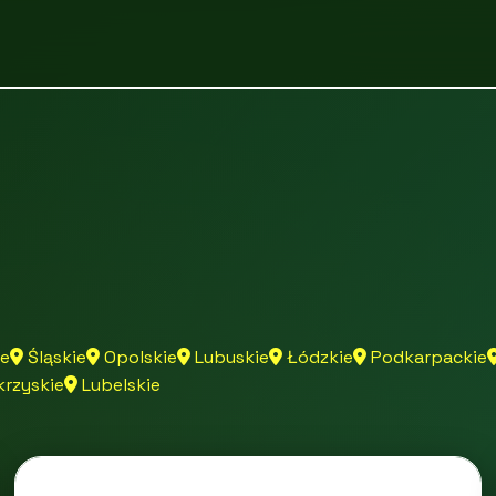
e
Śląskie
Opolskie
Lubuskie
Łódzkie
Podkarpackie
rzyskie
Lubelskie