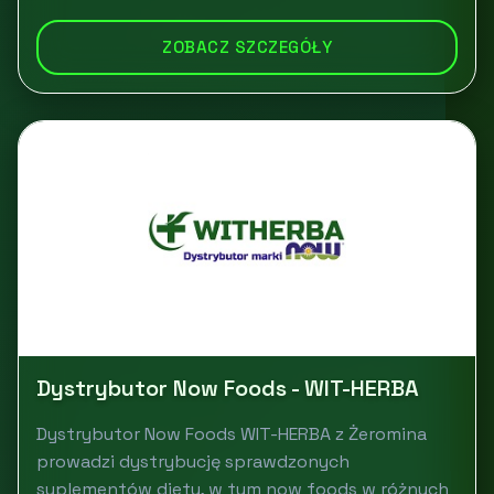
ZOBACZ SZCZEGÓŁY
Dystrybutor Now Foods - WIT-HERBA
Dystrybutor Now Foods WIT-HERBA z Żeromina
prowadzi dystrybucję sprawdzonych
suplementów diety, w tym now foods w różnych