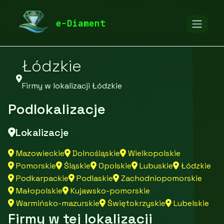
diamentspa.pl
Firmy
Firmy z województwa
e-Diament
Łódzkie
Firmy w lokalizacji Łódzkie
Podlokalizacje
Lokalizacje
Mazowieckie
Dolnośląskie
Wielkopolskie
Pomorskie
Śląskie
Opolskie
Lubuskie
Łódzkie
Podkarpackie
Podlaskie
Zachodniopomorskie
Małopolskie
Kujawsko-pomorskie
Warmińsko-mazurskie
Świętokrzyskie
Lubelskie
Firmy w tej lokalizacji