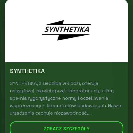
SYNTHETIKA
SYNTHETIKA, z siedzibą w Łodzi, oferuje
najwyższej jakości sprzęt laboratoryjny, który
spełnia rygorystyczne normy i oczekiwania
współczesnych laboratoriów badawczych. Nasze
urządzenia cechuje niezawodność,...
ZOBACZ SZCZEGÓŁY