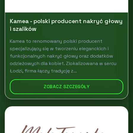
Kamea - polski producent nakryć głowy
i szalików
Kamea to renomowany polski producent
specjalizujący się w tworzeniu eleganckich i
funkcjonalnych nakryć głowy oraz dodatków
odzieżowych dla kobiet. Zlokalizowana w sercu
Łodzi, firma łączy tradycję z...
ZOBACZ SZCZEGÓŁY