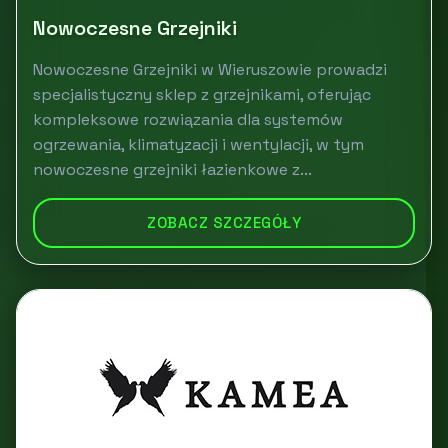
Nowoczesne Grzejniki
Nowoczesne Grzejniki w Wieruszowie prowadzi
specjalistyczny sklep z grzejnikami, oferując
kompleksowe rozwiązania dla systemów
ogrzewania, klimatyzacji i wentylacji, w tym
nowoczesne grzejniki łazienkowe z...
ZOBACZ SZCZEGÓŁY