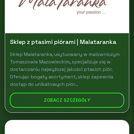
Sklep z ptasimi piórami | Malataranka
Sklep Malataranka, usytuowany w malowniczym
Tomaszowie Mazowieckim, specjalizuje się w
dostarczaniu najwyższej jakości ptasich piór.
Oferując bogaty asortyment, sklep zapewnia
dostęp do unikatowych piór...
ZOBACZ SZCZEGÓŁY