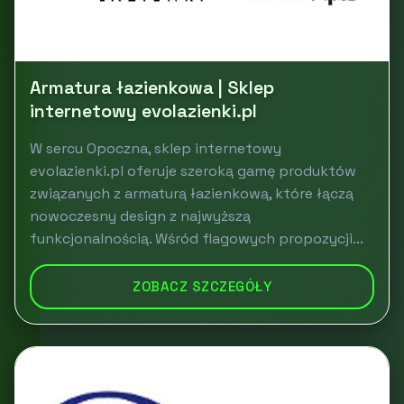
Armatura łazienkowa | Sklep
internetowy evolazienki.pl
W sercu Opoczna, sklep internetowy
evolazienki.pl oferuje szeroką gamę produktów
związanych z armaturą łazienkową, które łączą
nowoczesny design z najwyższą
funkcjonalnością. Wśród flagowych propozycji...
ZOBACZ SZCZEGÓŁY