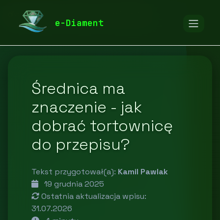
diamentspa.pl
Blog
Dom i ogród
e-Diament
Średnica ma
znaczenie - jak
dobrać tortownicę
do przepisu?
Tekst przygotował(a):
Kamil Pawlak
19 grudnia 2025
Ostatnia aktualizacja wpisu:
31.07.2026