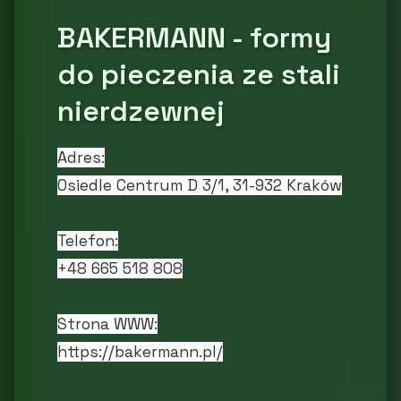
BAKERMANN - formy
do pieczenia ze stali
nierdzewnej
Adres:
Osiedle Centrum D 3/1, 31-932 Kraków
Telefon:
+48 665 518 808
Strona WWW:
https://bakermann.pl/