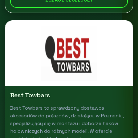
Best Towbars
Best Towbars to sprawdzony dostawca
akcesoriów do pojazdów, działający w Poznaniu,
specjalizujący się w montażu i doborze haków
holowniczych do różnych modeli. W ofercie