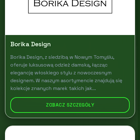
Borika Design
Borika Design, z siedzibą w Nowym Tomyślu,
oferuje luksusową odzież damską, łącząc
elegancję włoskiego stylu z nowoczesnym
designem. W naszym asortymencie znajdują się
kolekcje znanych marek takich jak...
ZOBACZ SZCZEGÓŁY