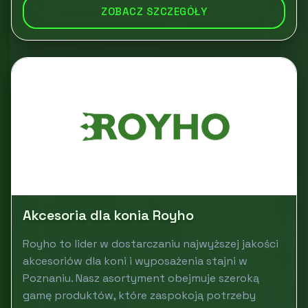
ZOBACZ SZCZEGÓŁY
Akcesoria dla konia Royho
Royho to lider w dostarczaniu najwyższej jakości
akcesoriów dla koni i wyposażenia stajni w
Poznaniu. Nasz asortyment obejmuje szeroką
gamę produktów, które zaspokoją potrzeby