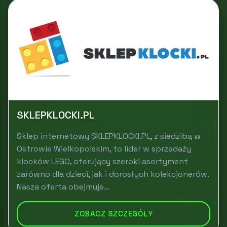
SKLEPKLOCKI.PL
Sklep internetowy SKLEPKLOCKI.PL, z siedzibą w
Ostrowie Wielkopolskim, to lider w sprzedaży
klocków LEGO, oferujący szeroki asortyment
zarówno dla dzieci, jak i dorosłych kolekcjonerów.
Nasza oferta obejmuje...
ZOBACZ SZCZEGÓŁY