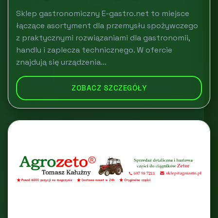
Sklep gastronomiczny E-gastro.net to miejsce
łączące asortyment dla przemysłu spożywczego
z praktycznymi rozwiązaniami dla gastronomii,
handlu i zaplecza technicznego. W ofercie
znajdują się urządzenia...
ZOBACZ SZCZEGÓŁY