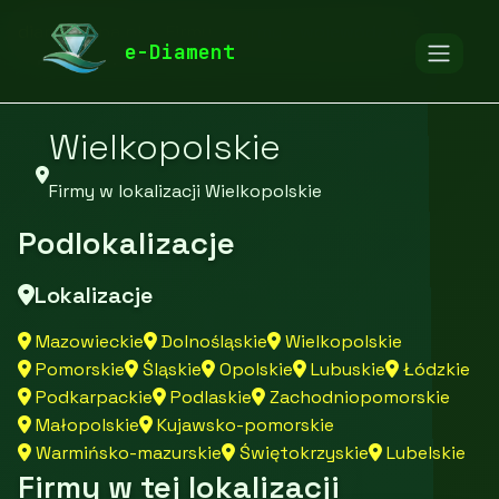
diamentspa.pl
Firmy
Firmy z województwa
e-Diament
Wielkopolskie
Firmy w lokalizacji Wielkopolskie
Podlokalizacje
Lokalizacje
Mazowieckie
Dolnośląskie
Wielkopolskie
Pomorskie
Śląskie
Opolskie
Lubuskie
Łódzkie
Podkarpackie
Podlaskie
Zachodniopomorskie
Małopolskie
Kujawsko-pomorskie
Warmińsko-mazurskie
Świętokrzyskie
Lubelskie
Firmy w tej lokalizacji