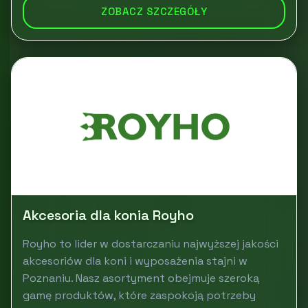
ZOBACZ SZCZEGÓŁY
Akcesoria dla konia Royho
Royho to lider w dostarczaniu najwyższej jakości
akcesoriów dla koni i wyposażenia stajni w
Poznaniu. Nasz asortyment obejmuje szeroką
gamę produktów, które zaspokoją potrzeby