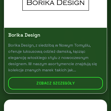
Borika Design
Borika Design, z siedzibą w Nowym Tomyślu,
oferuje luksusową odzież damską, łącząc
elegancję włoskiego stylu z nowoczesnym
designem. W naszym asortymencie znajdują się
kolekcje znanych marek takich jak...
ZOBACZ SZCZEGÓŁY