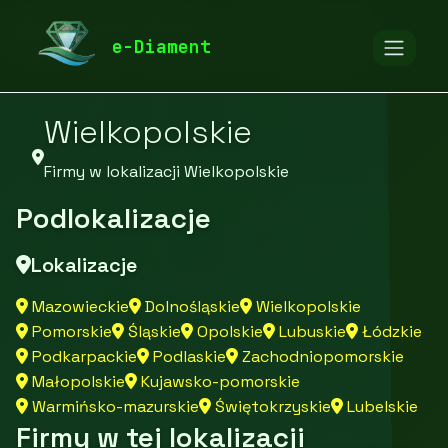
diamentspa.pl
Firmy
Firmy z województwa
e-Diament
Wielkopolskie
Firmy w lokalizacji Wielkopolskie
Podlokalizacje
Lokalizacje
Mazowieckie
Dolnośląskie
Wielkopolskie
Pomorskie
Śląskie
Opolskie
Lubuskie
Łódzkie
Podkarpackie
Podlaskie
Zachodniopomorskie
Małopolskie
Kujawsko-pomorskie
Warmińsko-mazurskie
Świętokrzyskie
Lubelskie
Firmy w tej lokalizacji