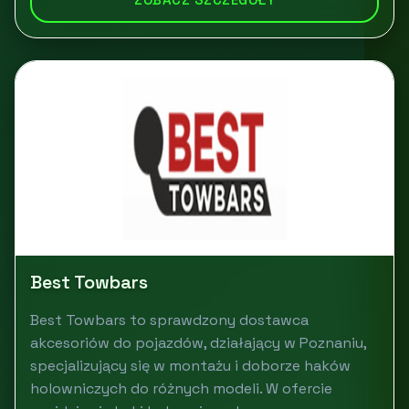
Best Towbars
Best Towbars to sprawdzony dostawca
akcesoriów do pojazdów, działający w Poznaniu,
specjalizujący się w montażu i doborze haków
holowniczych do różnych modeli. W ofercie