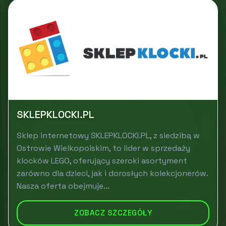
SKLEPKLOCKI.PL
Sklep internetowy SKLEPKLOCKI.PL, z siedzibą w
Ostrowie Wielkopolskim, to lider w sprzedaży
klocków LEGO, oferujący szeroki asortyment
zarówno dla dzieci, jak i dorosłych kolekcjonerów.
Nasza oferta obejmuje...
ZOBACZ SZCZEGÓŁY