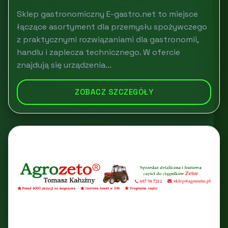
Sklep gastronomiczny E-gastro.net to miejsce
łączące asortyment dla przemysłu spożywczego
z praktycznymi rozwiązaniami dla gastronomii,
handlu i zaplecza technicznego. W ofercie
znajdują się urządzenia...
ZOBACZ SZCZEGÓŁY